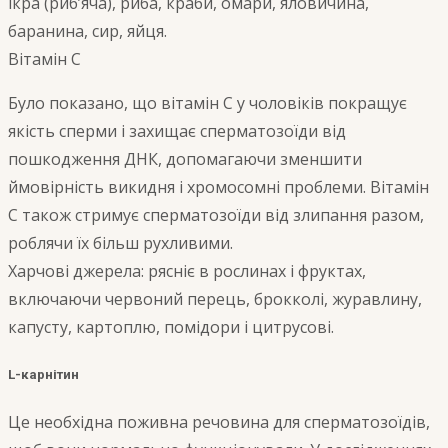
ікра (риб’яча), риба, краби, омари, яловичина,
баранина, сир, яйця.
Вітамін С
Було показано, що вітамін C у чоловіків покращує
якість сперми і захищає сперматозоїди від
пошкодження ДНК, допомагаючи зменшити
ймовірність викидня і хромосомні проблеми. Вітамін
С також стримує сперматозоїди від злипання разом,
роблячи їх більш рухливими.
Харчові джерела: рясніє в рослинах і фруктах,
включаючи червоний перець, брокколі, журавлину,
капусту, картоплю, помідори і цитрусові.
L-карнітин
Це необхідна поживна речовина для сперматозоїдів,