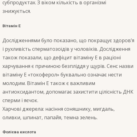
субпродуктах. З віком кількість в організмі
знижується.
Вітамін Е
Дослідженнями було показано, що покращує здоров’я
і рухливість сперматозоїдів у чоловіків. Дослідження
також показали, що дефіцит вітаміну Е в раціоні
харчування є причиною безпліддя у щурів. Сенс назви
вітаміну Е «токоферол» буквально означає нести
молодим. Вітамін Е також є важливим
антиоксидантом, допомагає захистити цілісність ДНК
сперми і яєчок.
Харчові джерела: насіння соняшнику, мигдаль,
оливки, шпинат, папайя, темна зелень.
Фолієва кислота