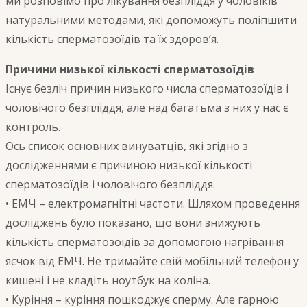
ми розповімо про лікування безпліддя у чоловіків
натуральними методами, які допоможуть поліпшити
кількість сперматозоїдів та їх здоров’я.
Причини низької кількості сперматозоїдів
Існує безліч причин низького числа сперматозоїдів і
чоловічого безпліддя, але над багатьма з них у нас є
контроль.
Ось список основних винуватців, які згідно з
дослідженнями є причиною низької кількості
сперматозоїдів і чоловічого безпліддя.
• ЕМЧ – електромагнітні частоти. Шляхом проведення
досліджень було показано, що вони знижують
кількість сперматозоїдів за допомогою нагрівання
яєчок від ЕМЧ. Не тримайте свій мобільний телефон у
кишені і не кладіть ноутбук на коліна.
• Куріння – куріння пошкоджує сперму. Але гарною