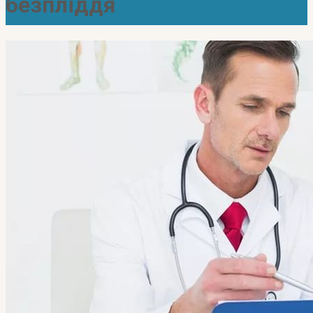
безпліддя