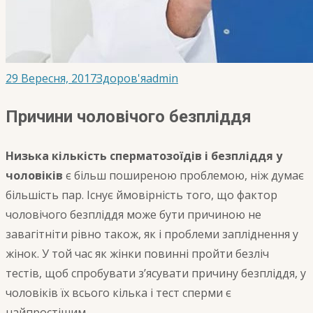
29 Вересня, 2017
Здоров'я
admin
Причини чоловічого безпліддя
Низька кількість сперматозоїдів і безпліддя у
чоловіків
є більш поширеною проблемою, ніж думає
більшість пар. Існує ймовірність того, що фактор
чоловічого безпліддя може бути причиною не
завагітніти рівно також, як і проблеми запліднення у
жінок. У той час як жінки повинні пройти безліч
тестів, щоб спробувати з’ясувати причину безпліддя, у
чоловіків їх всього кілька і тест сперми є
найпростішим.