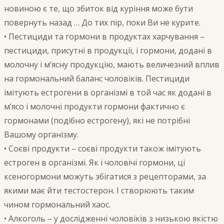
новиною є те, що збиток від куріння може бути
повернуть назад … До тих пір, поки Ви не курите.
• Пестициди та гормони в продуктах харчування –
пестициди, присутні в продукції, і гормони, додані в
молочну і м’ясну продукцію, мають величезний вплив
на гормональний баланс чоловіків. Пестициди
імітують естрогени в організмі в той час як додані в
м’ясо і молочні продукти гормони фактично є
гормонами (подібно естрогену), які не потрібні
Вашому організму.
• Соєві продукти – соєві продукти також імітують
естроген в організмі. Як і чоловічі гормони, ці
ксеногормони можуть збігатися з рецепторами, за
якими має йти тестостерон. І створюють таким
чином гормональний хаос.
• Алкоголь – у дослідженні чоловіків з низькою якістю