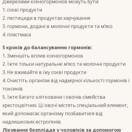
Джерелами ксеногормонов можуть бути:
1. соєві продукти
2. пестициди в продуктах харчування
3. гормони, додані в молочні продукти та м’ясо
4. пластмаса
5 кроків до балансуванню гормонів:
1. Зменшіть вплив ксеногормонов
2. Їжте тільки натуральне м’ясо та молочні продукти
3. Не вживайте в їжу соєві продукти
4. Очистіть організм від надмірної кількості гормонів і
токсинів
5. Їжте багато клітковини і овочів сімейства
хрестоцвітних. Ці овочі містять спеціальний елемент,
який допомагає організму позбавитися від
надлишкових естрогенів.
Лікування безпліддя у чоловіків за допомогою