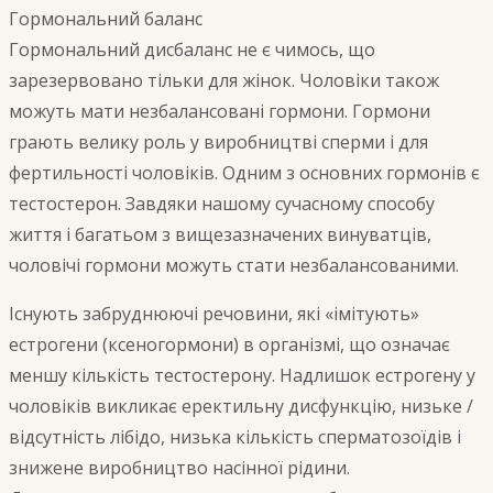
Гормональний баланс
Гормональний дисбаланс не є чимось, що
зарезервовано тільки для жінок. Чоловіки також
можуть мати незбалансовані гормони. Гормони
грають велику роль у виробництві сперми і для
фертильності чоловіків. Одним з основних гормонів є
тестостерон. Завдяки нашому сучасному способу
життя і багатьом з вищезазначених винуватців,
чоловічі гормони можуть стати незбалансованими.
Існують забруднюючі речовини, які «імітують»
естрогени (ксеногормони) в організмі, що означає
меншу кількість тестостерону. Надлишок естрогену у
чоловіків викликає еректильну дисфункцію, низьке /
відсутність лібідо, низька кількість сперматозоїдів і
знижене виробництво насінної рідини.