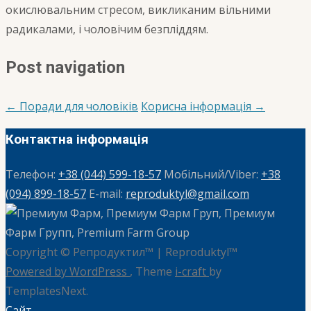
окислювальним стресом, викликаним вільними
радикалами, і чоловічим безпліддям.
Post navigation
←
Поради для чоловіків
Корисна інформація
→
Контактна інформація
Телефон:
+38 (044) 599-18-57
Мобільний/Viber:
+38
(094) 899-18-57
E-mail:
reproduktyl@gmail.com
Copyright © Репродуктил™ | Reproduktyl™
Powered by WordPress
, Theme
i-craft
by
TemplatesNext.
Сайт