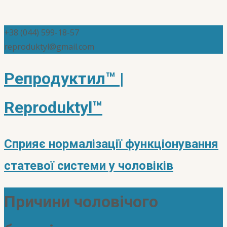
+38 (044) 599-18-57
reproduktyl@gmail.com
Репродуктил™ |
Reproduktyl™
Сприяє нормалізації функціонування
статевої системи у чоловіків
Причини чоловічого