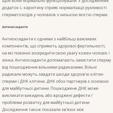
щоб вони нормально функціонували. У дослідженнях
додаток L-карнітину сприяє нормалізації рухливості
сперматозоїдів у чоловіків з низькою якістю сперми.
Антиоксиданти
Антиоксиданти є одними з найбільш важливих
компонентів, що сприяють здорової фертильності,
на які повинні зосередити свою увагу кожен чоловік і
жінка. Антиоксиданти допомагають захистити сперму
від пошкодження вільними радикалами. Вільні
радикали можуть завдати шкоди здоров’ю клітин
сперми і ДНК клітини. ДНК обох партнерів є основою
для майбутньої дитини. Пошкоджене ДНК може
викликати викидень або вроджені дефекти /
проблеми розвитку для майбутньої дитини.
Дослідження також показали зв’язок між